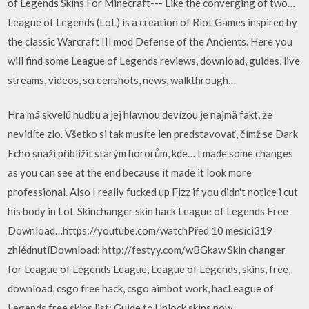
of Legends Skins For Minecraft--- Like the converging of two…
League of Legends (LoL) is a creation of Riot Games inspired by
the classic Warcraft III mod Defense of the Ancients. Here you
will find some League of Legends reviews, download, guides, live
streams, videos, screenshots, news, walkthrough…
Hra má skvelú hudbu a jej hlavnou devízou je najmä fakt, že
nevidíte zlo. Všetko si tak musíte len predstavovať, čímž se Dark
Echo snaží přiblížit starým hororům, kde… I made some changes
as you can see at the end because it made it look more
professional. Also I really fucked up Fizz if you didn't notice i cut
his body in LoL Skinchanger skin hack League of Legends Free
Download…https://youtube.com/watchPřed 10 měsíci319
zhlédnutíDownload: http://festyy.com/wBGkaw Skin changer
for League of Legends League, League of Legends, skins, free,
download, csgo free hack, csgo aimbot work, hacLeague of
Legends free skins list: Guide to Unlock skins now…