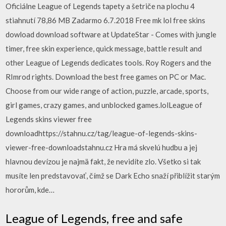
Oficiálne League of Legends tapety a šetriče na plochu 4
stiahnutí 78,86 MB Zadarmo 6.7.2018 Free mk lol free skins
dowload download software at UpdateStar - Comes with jungle
timer, free skin experience, quick message, battle result and
other League of Legends dedicates tools. Roy Rogers and the
RImrod rights. Download the best free games on PC or Mac.
Choose from our wide range of action, puzzle, arcade, sports,
girl games, crazy games, and unblocked games.lolLeague of
Legends skins viewer free
downloadhttps://stahnu.cz/tag/league-of-legends-skins-
viewer-free-downloadstahnu.cz Hra má skvelú hudbu a jej
hlavnou devízou je najmä fakt, že nevidíte zlo. Všetko si tak
musíte len predstavovať, čímž se Dark Echo snaží přiblížit starým
hororům, kde…
League of Legends, free and safe