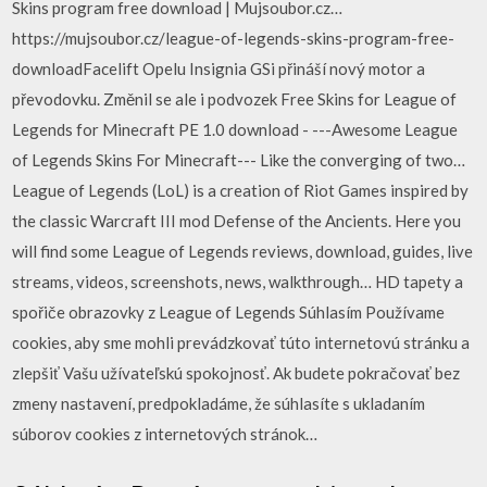
Skins program free download | Mujsoubor.cz…
https://mujsoubor.cz/league-of-legends-skins-program-free-
downloadFacelift Opelu Insignia GSi přináší nový motor a
převodovku. Změnil se ale i podvozek Free Skins for League of
Legends for Minecraft PE 1.0 download - ---Awesome League
of Legends Skins For Minecraft--- Like the converging of two…
League of Legends (LoL) is a creation of Riot Games inspired by
the classic Warcraft III mod Defense of the Ancients. Here you
will find some League of Legends reviews, download, guides, live
streams, videos, screenshots, news, walkthrough… HD tapety a
spořiče obrazovky z League of Legends Súhlasím Používame
cookies, aby sme mohli prevádzkovať túto internetovú stránku a
zlepšiť Vašu užívateľskú spokojnosť. Ak budete pokračovať bez
zmeny nastavení, predpokladáme, že súhlasíte s ukladaním
súborov cookies z internetových stránok…