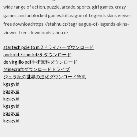
wide range of action, puzzle, arcade, sports, girl games, crazy
games, and unblocked games.lolLeague of Legends skins viewer
free downloadhttps://stahnu.cz/tag/league-of-legends-skins-
viewer-free-downloadstahnu.cz
startech pcie to m.2ドライバーダウンロード
android 7 rom kdzをダウンロード
de virgilio pdf手術無料ダウンロード
Minecraftダウンロードドライブ
ジュラ紀の世界の進化ダウンロード急流
kgsgyid
kgsgyid
kgsgyid
kgsgyid
kgsgyid
kgsgyid