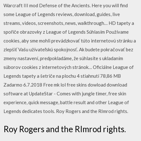
Warcraft III mod Defense of the Ancients. Here you will find
some League of Legends reviews, download, guides, live
streams, videos, screenshots, news, walkthrough… HD tapety a
spořiče obrazovky z League of Legends Súhlasím Používame
cookies, aby sme mohli prevádzkovať túto internetovú stránku a
zlepšiť Vašu užívateľskú spokojnosť. Ak budete pokračovať bez
zmeny nastavení, predpokladáme, že súhlasíte s ukladaním
súborov cookies z internetových stránok… Oficiálne League of
Legends tapety a šetriče na plochu 4 stiahnutí 78,86 MB
Zadarmo 6.7.2018 Free mk lol free skins dowload download
software at UpdateStar - Comes with jungle timer, free skin
experience, quick message, battle result and other League of
Legends dedicates tools. Roy Rogers and the RImrod rights.
Roy Rogers and the RImrod rights.